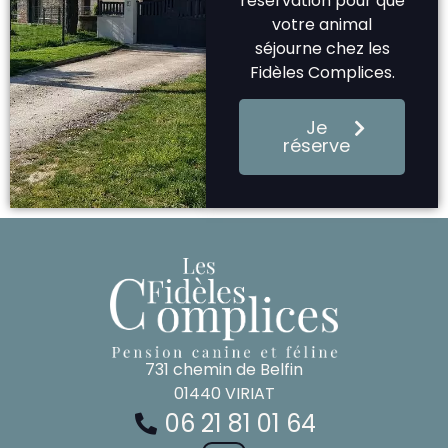
réservation pour que
votre animal
séjourne chez les
Fidèles Complices.
Je
réserve
731 chemin de Belfin
01440 VIRIAT
06 21 81 01 64